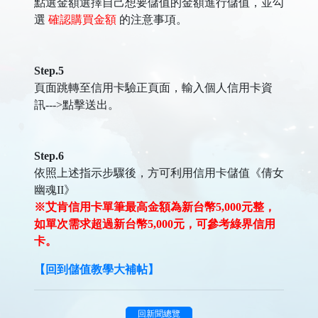
點選金額選擇自己想要儲值的金額進行儲值，並勾
選
確認購買金額
的注意事項。
Step.5
頁面跳轉至信用卡驗正頁面，輸入個人信用卡資
訊--->點擊送出。
Step.6
依照上述指示步驟後，方可利用信用卡儲值《倩女
幽魂II》
※艾肯信用卡單筆最高金額為新台幣5,000元整，
如單次需求超過新台幣5,000元，可參考綠界信用
卡。
【回到儲值教學大補帖】
回新聞總覽