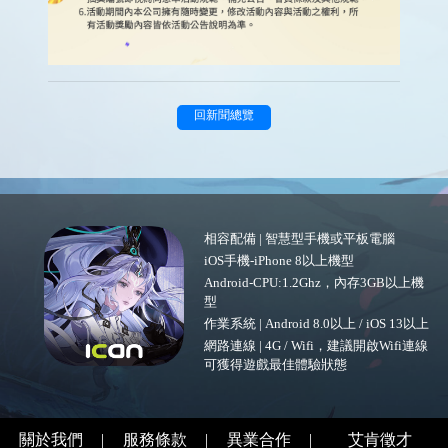
回新聞總覽
相容配備 | 智慧型手機或平板電腦
iOS手機-iPhone 8以上機型
Android-CPU:1.2Ghz，內存3GB以上機
型
作業系統 | Android 8.0以上 / iOS 13以上
網路連線 | 4G / Wifi，建議開啟Wifi連線
可獲得遊戲最佳體驗狀態
關於我們
|
服務條款
|
異業合作
|
艾肯徵才