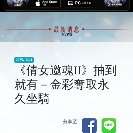
2025-10-21
《倩女邀魂II》抽到
就有－金彩奪取永
久坐騎
分享至