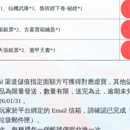
1、仙機武庫*3、魯班經下卷‧秘經*1
張銀票*2、古墓寶箱鑰匙*1
大張銀票*2、遁甲天書*1
yCard 渠道儲值指定面額方可獲得對應虛寶，其
號贈品為限量發送，數量有限，送完為止，逾期未
01/31 。
玩家於平台綁定的 Email 信箱，請確認已完成
垃圾郵件匣）。
用一次，每種禮包一個帳號僅能兌換一次。