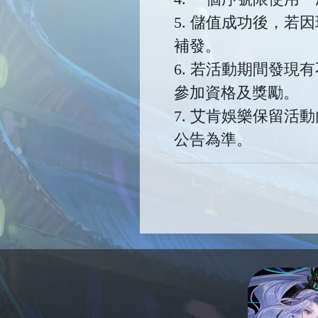
5. 儲值成功後，
補發。
6. 若活動期間發
參加資格及獎勵。
7. 艾肯娛樂保留
公告為準。