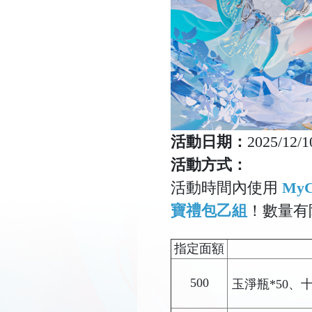
活動日期：
2025/12/1
活動方式：
活動時間內使用
My
寶禮包乙組
！數量有
指定面額
500
玉淨瓶*50、