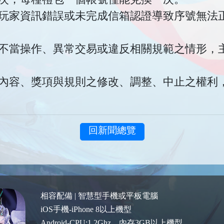
若因玩家資訊錯誤或未完成信箱認證導致序號無法
現有不當操作、異常交易或違反相關規範之情形，
活動內容、獎項與規則之修改、調整、中止之權利
回新聞總覽
相容配備 | 智慧型手機或平板電腦
iOS手機-iPhone 8以上機型
Android-CPU:1.2Ghz，內存3GB以上機型