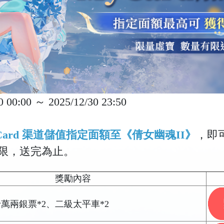
0 00:00 ～ 2025/12/30 23:50
Card
渠道儲值指定面額至《倩女幽魂II》
，即
限，送完為止。
獎勵內容
十萬兩銀票*2、二級太平車*2