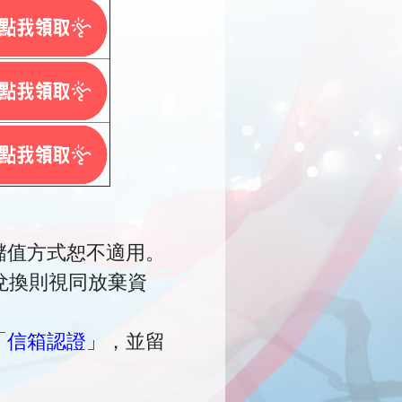
他儲值方式恕不適用。
兌換則視同放棄資
「
信箱認證
」，並留