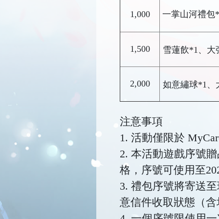
1,000
一掌山河禮包*
1,500
雪蓮飲*1、大
2,000
如意繡球*1、
注意事項
1. 活動僅限於 M
2. 本活動遊戲序
格，序號可使用至2026/
3. 禮包序號將寄送至
意信件收取狀態（含
4. 一個序號限使