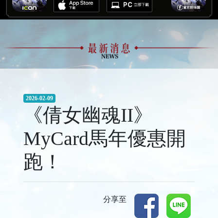
2026-02-09
《倩女幽魂II》
MyCard馬年優惠開
跑！
分享至