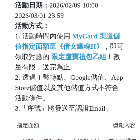
活動日期：
2026/02/09 10:00 -
2026/03/01 23:59
活動方式：
1. 活動時間內使用
MyCard
渠道儲
值指定面額至《倩女幽魂II》
，即可
領取對應的
限定虛寶禮包乙組
！數
量有限，送完為止。
2. 透過ｉ幣轉點、Google儲值、App
Store儲值以及其他儲值方式不符合
活動條件。
3.「序號」將發送至認證Email。
指定面額
獎勵內容