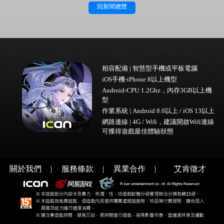
回新聞總覽
相容配備 | 智慧型手機或平板電腦
iOS手機-iPhone 8以上機型
Android-CPU:1.2Ghz，內存3GB以上機
型
作業系統 | Android 8.0以上 / iOS 13以上
網路連線 | 4G / Wifi，建議開啟Wifi連線
可獲得遊戲最佳體驗狀態
關於我們
|
服務條款
|
異業合作
|
艾肯徵才