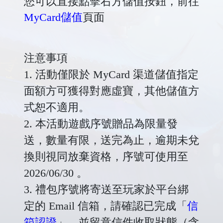
您可以直接點擊右方儲值按鈕，前往
MyCard儲值
頁面
注意事項
1. 活動僅限於 MyCard 渠道儲值指定
面額方可獲得對應虛寶，其他儲值方
式恕不適用。
2. 本活動遊戲序號贈品為限量發
送，數量有限，送完為止，逾期未兌
換則視同放棄資格，序號可使用至
2026/06/30 。
3. 禮包序號將寄送至玩家於平台綁
定的 Email 信箱，請確認已完成「
信
箱認證
」，並留意信件收取狀態（含